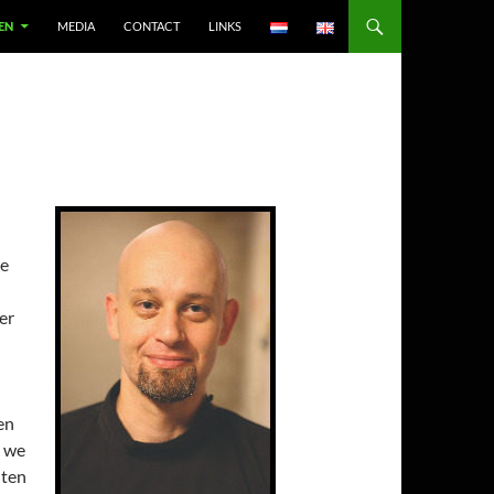
EN
MEDIA
CONTACT
LINKS
ee
er
en
t we
hten