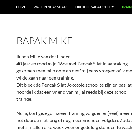
HOME
WAT IS PENCAK SILAT?
JOKOTOLE NAGA PUTIH
TRAIN
BAPAK MIKE
Ik ben Mike van der Linden.
40 jaar en rond mijn 16de met Pencak Silat in aanraking
gekomen toen mijn oom en neef mij eens vroegen of ik m
wilde gaan naar een training.
Dit bleek de Pencak Silat Jokotole school te zijn en pas lat
hoorde ik dat een vriend van mij al reeds bij deze school
trainde.
Nu ja, kort gezegd: na een training volgden er (veel) meer 
het duurde niet lang of nog meer vrienden volgden. Zoda
met zijn allen elke week weer ongeduldig stonden te wac