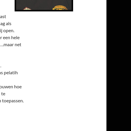
aast
ag als
ij open.
r een hele
t….maar net
.
s pelatih
chouwen hoe
 te
n toepassen.