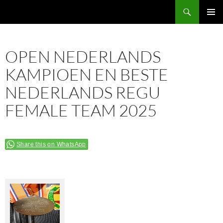
Ga
Zoeken
Perguruan Pencak Silat Jokotole Naga Putih
naar
PRIMAI
de
MENU
inhoud
OPEN NEDERLANDS
KAMPIOEN EN BESTE
NEDERLANDS REGU
FEMALE TEAM 2025
Share this on WhatsApp